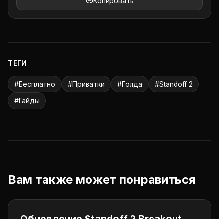
Копировать
ТЕГИ
#
Бесплатно
#
Приватки
#
Голда
#
Standoff 2
#
Гайды
Вам также может понравиться
Standoff 2
Обновление Standoff 2 Breakout