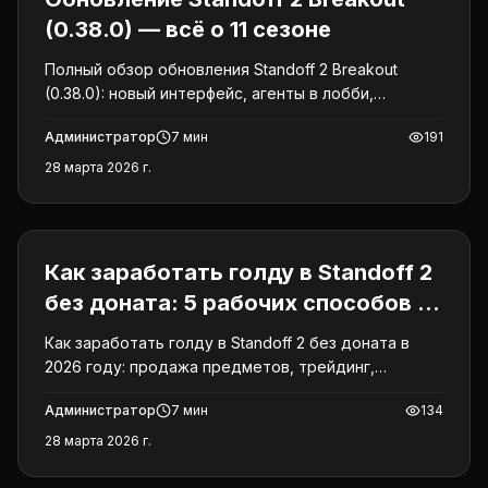
(0.38.0) — всё о 11 сезоне
Полный обзор обновления Standoff 2 Breakout
(0.38.0): новый интерфейс, агенты в лобби,
тренировочный режим, скин Jade Stone M4A1, тест
Администратор
7
мин
191
ремастера и все изменения 11 сезона.
28 марта 2026 г.
Standoff 2
Как заработать голду в Standoff 2
без доната: 5 рабочих способов в
2026 году
Как заработать голду в Standoff 2 без доната в
2026 году: продажа предметов, трейдинг,
события, Battle Pass и промокоды без фейковых
Администратор
7
мин
134
схем.
28 марта 2026 г.