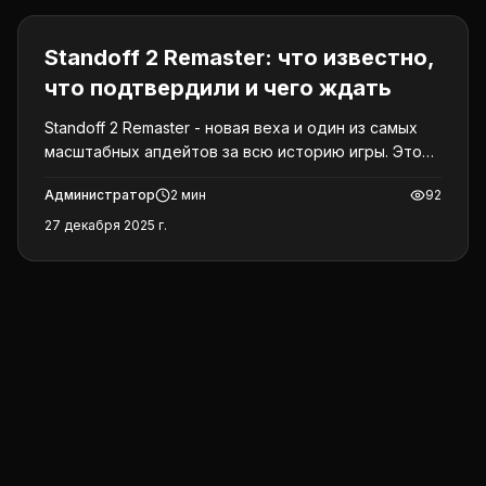
Standoff 2
Standoff 2 Remaster: что известно,
что подтвердили и чего ждать
Standoff 2 Remaster - новая веха и один из самых
масштабных апдейтов за всю историю игры. Это
не просто патч, а полноценный перезапуск,
Администратор
2
мин
92
который должен освежить игру, осовременить ее
и адаптировать под потребности игроков,
27 декабря 2025 г.
которые давно просят перемен.