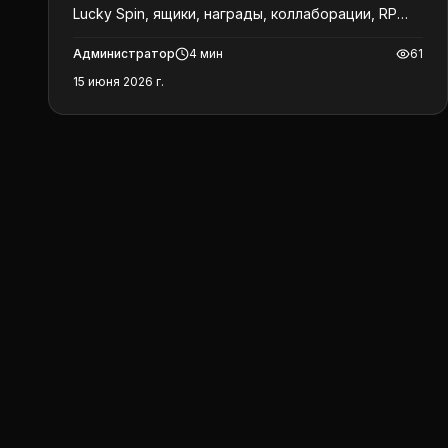
Lucky Spin, ящики, награды, коллаборации, RP
Bonus Pass, WOW-конкурсы и подготовка к
Администратор
4
мин
61
обновлению 4.5.
15 июня 2026 г.