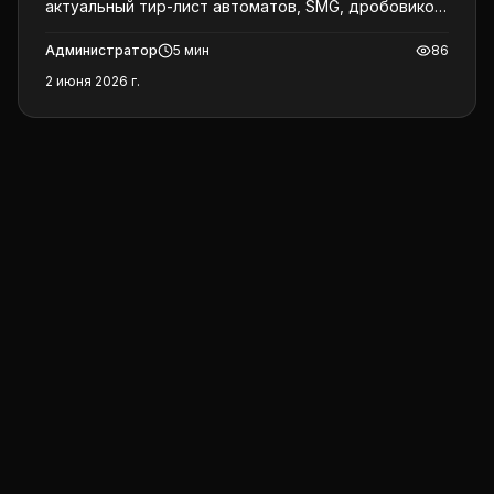
актуальный тир-лист автоматов, SMG, дробовиков,
снайперок и DMR, плюс готовые связки для ранга.
Администратор
5
мин
86
2 июня 2026 г.