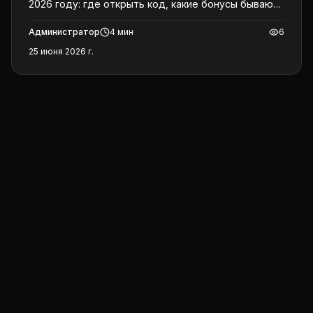
2026 году: где открыть код, какие бонусы бывают,
как работают кейс-баттлы CS2 и что проверить
Администратор
4
мин
6
перед депозитом.
25 июня 2026 г.