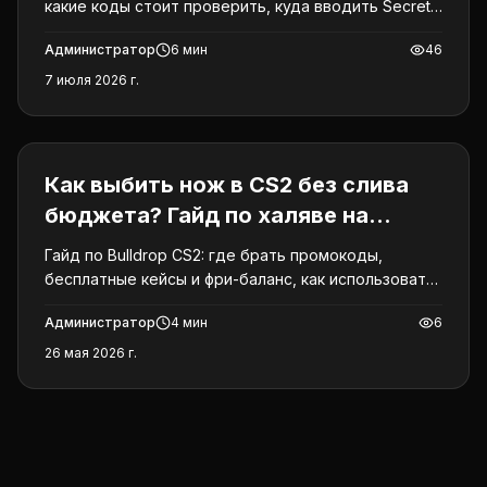
какие коды стоит проверить, куда вводить Secret
Code, почему промик не работает и где искать
Администратор
6
мин
46
бонусы GGSTANDOFF.
7 июля 2026 г.
Counter-Strike 2
Как выбить нож в CS2 без слива
бюджета? Гайд по халяве на
Bulldrop
Гайд по Bulldrop CS2: где брать промокоды,
бесплатные кейсы и фри-баланс, как использовать
контракты, апгрейды и лесенку, а также как
Администратор
4
мин
6
безопасно вывести скины в Steam.
26 мая 2026 г.