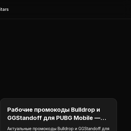
Stars
Промокоды
Рабочие промокоды Bulldrop и
GGStandoff для PUBG Mobile —
май 2026
Актуальные промокоды Bulldrop и GGStandoff для