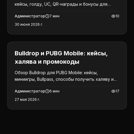
кейсы, голду, UC, QR-награды и бонусы для
Standoff 2, PUBG Mobile и Brawl Stars в 2026 году.
Администратор
7
мин
10
30 июня 2026 г.
PUBG Mobile
Bulldrop и PUBG Mobile: кейсы,
халява и промокоды
Обзор Bulldrop для PUBG Mobile: кейсы,
миниигры, Bullpass, способы получить халяву и
актуальные промокоды на май 2026.
Администратор
6
мин
17
27 мая 2026 г.