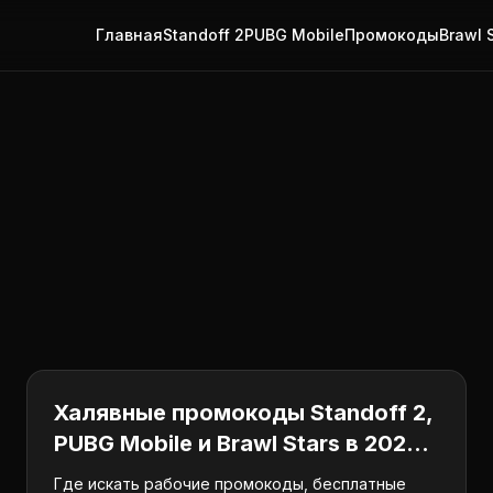
Главная
Standoff 2
PUBG Mobile
Промокоды
Brawl 
Промокоды
Халявные промокоды Standoff 2,
PUBG Mobile и Brawl Stars в 2026:
где взять бесплатные награды
Где искать рабочие промокоды, бесплатные