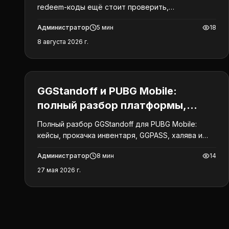
redeem-коды ещё стоит проверить,
официальный Redemption Center, причины ошибок
Администратор
5
мин
18
и защита от фейковых UC.
8 августа 2026 г.
PUBG Mobile
GGStandoff и PUBG Mobile:
полный разбор платформы,
кейсы, халява и промокоды
Полный разбор GGStandoff для PUBG Mobile:
кейсы, прокачка инвентаря, GGPASS, халява и
актуальные промокоды на май 2026.
Администратор
8
мин
14
27 мая 2026 г.