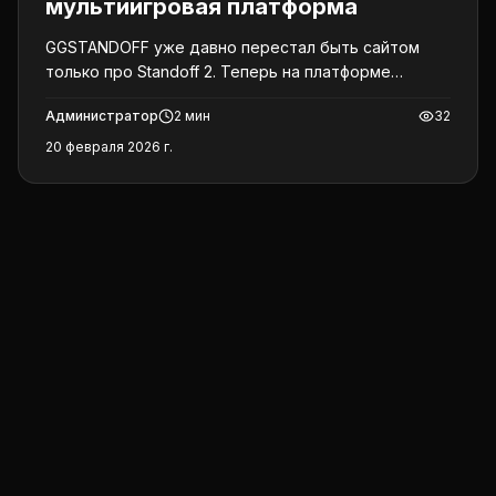
мультиигровая платформа
GGSTANDOFF уже давно перестал быть сайтом
только про Standoff 2. Теперь на платформе
доступны активности сразу для двух популярных
Администратор
2
мин
32
шутеров: Standoff 2 и PUBG Mobile.
20 февраля 2026 г.