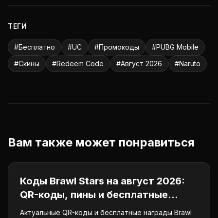
ТЕГИ
#
Бесплатно
#
UC
#
Промокоды
#
PUBG Mobile
#
Скины
#
Redeem Code
#
Август 2026
#
Naruto
Вам также может понравиться
Промокоды
Коды Brawl Stars на август 2026:
QR-коды, пины и бесплатные
награды
Актуальные QR-коды и бесплатные награды Brawl