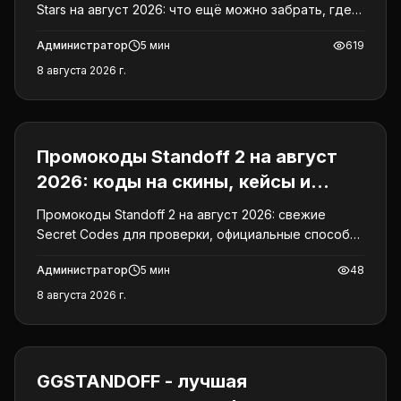
Stars на август 2026: что ещё можно забрать, где
искать Smoothie Drops и как безопасно открывать
Администратор
5
мин
619
ссылки.
8 августа 2026 г.
Промокоды
Промокоды Standoff 2 на август
2026: коды на скины, кейсы и
голду
Промокоды Standoff 2 на август 2026: свежие
Secret Codes для проверки, официальные способы
активации, причины ошибок и защита от фейков.
Администратор
5
мин
48
8 августа 2026 г.
Промокоды
GGSTANDOFF - лучшая