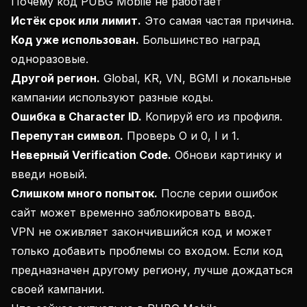
Почему код PUBG Mobile не работает
Истёк срок или лимит.
Это самая частая причина.
Код уже использован.
Большинство наград
одноразовые.
Другой регион.
Global, KR, VN, BGMI и локальные
кампании используют разные коды.
Ошибка в Character ID.
Копируй его из профиля.
Перепутан символ.
Проверь O и 0, I и 1.
Неверный Verification Code.
Обнови картинку и
введи новый.
Слишком много попыток.
После серии ошибок
сайт может временно заблокировать ввод.
VPN не оживляет закончившийся код и может
только добавить проблемы со входом. Если код
предназначен другому региону, лучше дождаться
своей кампании.